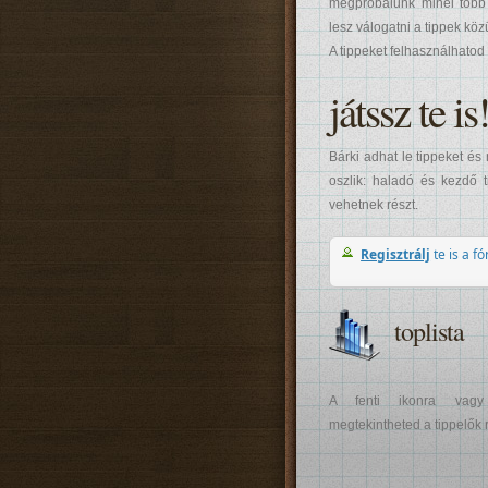
megpróbálunk minél több 
lesz válogatni a tippek köz
A tippeket felhasználhatod
játssz te is
Bárki adhat le tippeket és 
oszlik: haladó és kezdő t
vehetnek részt.
Regisztrálj
te is a f
toplista
A fenti ikonra va
megtekintheted a tippelők 