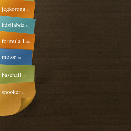
jégkorong
(0)
kézilabda
(0)
formula 1
(0)
motor
(0)
baseball
(0)
snooker
(0)