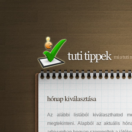
hónap kiválasztása
Az alábbi listából kiválaszthatod me
megtekinteni. Alapból az aktuális hó
arhivumban hogyan szerepeltek a játék