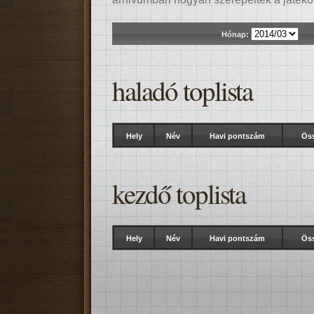
Hónap:
haladó toplista
Hely
Név
Havi pontszám
Ös
kezdő toplista
Hely
Név
Havi pontszám
Ös